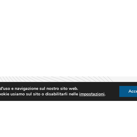
 d'uso e navigazione sul nostro sito web.
Acce
okie usiamo sul sito o disabilitarli nelle
impostazioni
.
We Unifg
Episodi in evidenz